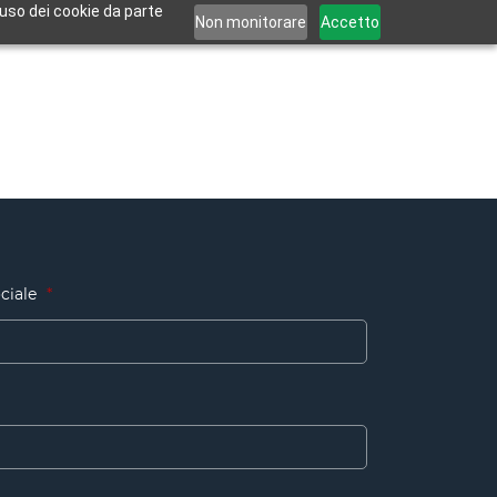
’uso dei cookie da parte
Non monitorare
Accetto
ciale
*